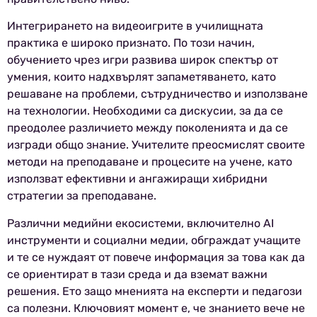
Интегрирането на видеоигрите в училищната
практика е широко признато. По този начин,
обучението чрез игри развива широк спектър от
умения, които надхвърлят запаметяването, като
решаване на проблеми, сътрудничество и използване
на технологии. Необходими са дискусии, за да се
преодолее различието между поколенията и да се
изгради общо знание. Учителите преосмислят своите
методи на преподаване и процесите на учене, като
използват ефективни и ангажиращи хибридни
стратегии за преподаване.
Различни медийни екосистеми, включително AI
инструменти и социални медии, обграждат учащите
и те се нуждаят от повече информация за това как да
се ориентират в тази среда и да вземат важни
решения. Ето защо мненията на експерти и педагози
са полезни. Ключовият момент е, че знанието вече не