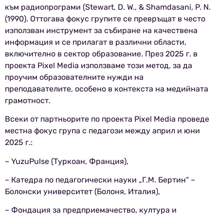
към радиопрограми (Stewart, D. W., & Shamdasani, P. N.
(1990). Оттогава фокус групите се превръщат в често
използван инструмент за събиране на качествена
информация и се прилагат в различни области,
включително в сектор образование. През 2025 г. в
проекта Pixel Media използваме този метод, за да
проучим образователните нужди на
преподавателите, особено в контекста на медийната
грамотност.
Всеки от партньорите по проекта Pixel Media проведе
местна фокус група с педагози между април и юни
2025 г.:
– YuzuPulse (Туркоан, Франция),
– Катедра по педагогически науки „Г.М. Бертин“ –
Болонски университет (Болоня, Италия),
– Фондация за предприемачество, култура и