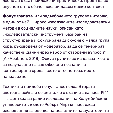
лесно да бъдат приложени практически. Преди да се
впуснем в тях обаче, нека ви дадем малко контекст.
Фокус групата
, или задълбоченото групово интервю,
е един от най-широко използваните изследователски
методи в социалните науки, описан като
„изследователски инструмент, базиран на
структурирана и фокусирана дискусия с малка група
хора, ръководена от модератор, за да се генерират
качествени данни чрез набор от отворени въпроси“
(Al-Ababneh, 2018). Фокус групите се използват често
за получаване на задълбочени познания в
контролирана среда, което е точно това, което
направихме.
Техниката придоби популярност след Втората
световна война и се смята, че е възникнала през 1941
г. в Центъра за радио изследвания на Колумбийския
университет, където Робърт Мъртън провежда
изследвания за оценка на реакциите на аудиторията