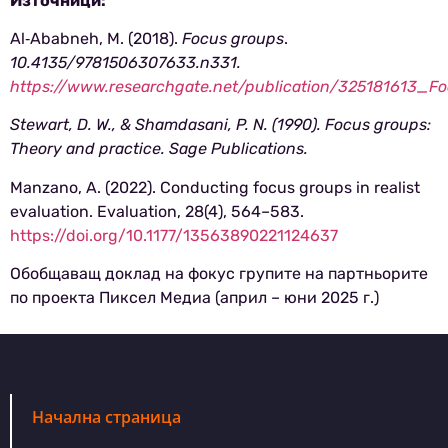
Източници:
Al‑Ababneh, M. (2018).
Focus groups
.
10.4135/9781506307633.n331.
https://www.researchgate.net/publication/325181613_F
Stewart, D. W., & Shamdasani, P. N. (1990). Focus groups:
Theory and practice. Sage Publications.
Manzano, A. (2022). Conducting focus groups in realist
evaluation. Evaluation, 28(4), 564–583.
https://doi.org/10.1177/13563890221124637
Обобщаващ доклад на фокус групите на партньорите
по проекта Пиксел Медиа (април – юни 2025 г.)
Начална страница