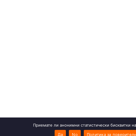
Приемате ли анонимни статистически бисквитки на
Да
No
Политика за поверител