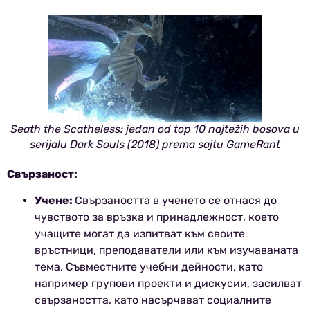
Seath the Scatheless: jedan od top 10 najtežih bosova u
serijalu Dark Souls (2018) prema sajtu GameRant
Свързаност:
Учене:
Свързаността в ученето се отнася до
чувството за връзка и принадлежност, което
учащите могат да изпитват към своите
връстници, преподаватели или към изучаваната
тема. Съвместните учебни дейности, като
например групови проекти и дискусии, засилват
свързаността, като насърчават социалните