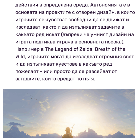
действия в определена среда. Автономията е в
основата на проектите с отворен дизайн, в които
играчите се чувстват свободни да се движат и
изследват, както и да изпълняват задачите в
какъвто ред искат (въпреки че умният дизайн на
играта подтиква играча в основната посока).
Например в The Legend of Zelda: Breath of the
Wild, играчите могат да изследват огромния свят
и да изпълняват куестове в какъвто ред
пожелаят – или просто да се разсейват от
загадките, които срещат по пътя.