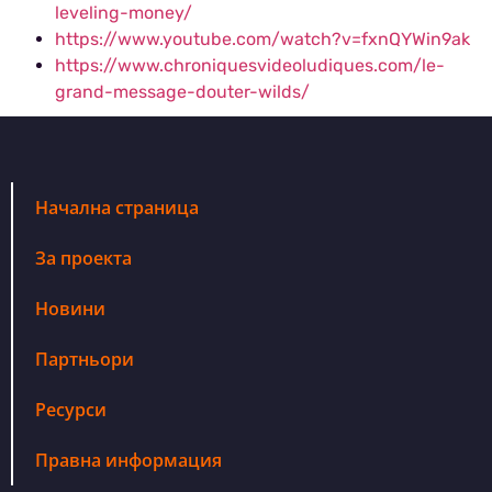
leveling-money/
https://www.youtube.com/watch?v=fxnQYWin9ak
https://www.chroniquesvideoludiques.com/le-
grand-message-douter-wilds/
Начална страница
За проекта
Новини
Партньори
Ресурси
Правна информация