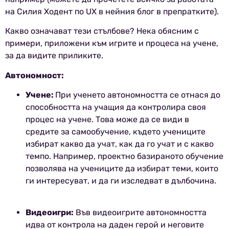
на Силия Ходент по UX в нейния блог в препратките).
Какво означават тези стълбове? Нека обясним с
примери, приложени към игрите и процеса на учене,
за да видите приликите.
Автономност:
Учене:
При ученето автономността се отнася до
способността на учащия да контролира своя
процес на учене. Това може да се види в
средите за самообучение, където учениците
избират какво да учат, как да го учат и с какво
темпо. Например, проектно базираното обучение
позволява на учениците да избират теми, които
ги интересуват, и да ги изследват в дълбочина.
Видеоигри:
Във видеоигрите автономността
идва от контрола на даден герой и неговите