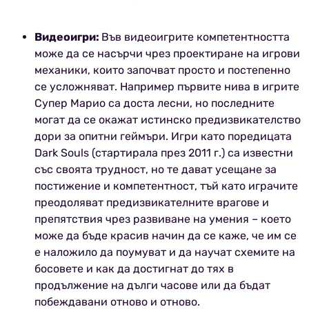
Видеоигри:
Във видеоигрите компетентността
може да се насърчи чрез проектиране на игрови
механики, които започват просто и постепенно
се усложняват. Например първите нива в игрите
Супер Марио са доста лесни, но последните
могат да се окажат истинско предизвикателство
дори за опитни геймъри. Игри като поредицата
Dark Souls (стартирала през 2011 г.) са известни
със своята трудност, но те дават усещане за
постижение и компетентност, тъй като играчите
преодоляват предизвикателните врагове и
препятствия чрез развиване на умения – което
може да бъде красив начин да се каже, че им се
е наложило да поумуват и да научат схемите на
босовете и как да достигнат до тях в
продължение на дълги часове или да бъдат
побеждавани отново и отново.