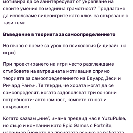
мотивира да се заинтересуват от укрепване на
своите умения по медийна грамотност? Предлагаме
да използваме видеоигрите като ключ за свързване с
тази тема.
Въведение в теорията за самоопределението
Но първо е време за урок по психология (и дизайн на
игри)!
При проектирането на игри често разглеждаме
стълбовете на вътрешната мотивация спрямо
теорията за самоопределението на Едуард Деси и
Ричард Райън. Тя твърди, че хората могат да се
самоопределят, когато задоволяват три основни
потребности: автономност, компетентност и
свързаност.
Когато казвам „ние“, имаме предвид нас в YuzuPulse,
но също и компании като Epic Games с Fortnite,
например (можете да прочетете всичко за работата