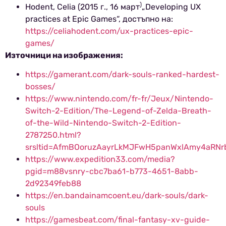
)
Hodent, Celia (2015 г., 16 март
„Developing UX
practices at Epic Games“, достъпно на:
https://celiahodent.com/ux-practices-epic-
games/
Източници на изображения:
https://gamerant.com/dark-souls-ranked-hardest-
bosses/
https://www.nintendo.com/fr-fr/Jeux/Nintendo-
Switch-2-Edition/The-Legend-of-Zelda-Breath-
of-the-Wild-Nintendo-Switch-2-Edition-
2787250.html?
srsltid=AfmBOoruzAayrLkMJFwH5panWxlAmy4aRN
https://www.expedition33.com/media?
pgid=m88vsnry-cbc7ba61-b773-4651-8abb-
2d92349feb88
https://en.bandainamcoent.eu/dark-souls/dark-
souls
https://gamesbeat.com/final-fantasy-xv-guide-