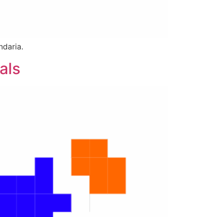
ndaria.
als