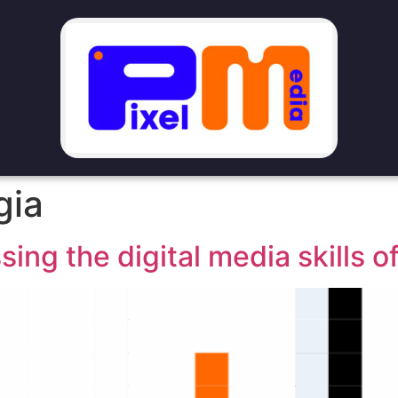
gia
ing the digital media skills o