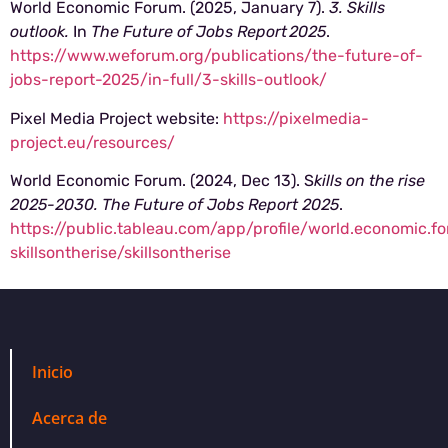
World Economic Forum. (2025, January 7).
3. Skills
outlook.
In
The Future of Jobs Report 2025
.
https://www.weforum.org/publications/the-future-of-
jobs-report-2025/in-full/3-skills-outlook/
Pixel Media Project website:
https://pixelmedia-
project.eu/resources/
World Economic Forum. (2024, Dec 13). S
kills on the rise
2025-2030. The Future of Jobs Report 2025
.
https://public.tableau.com/app/profile/world.economic.fo
skillsontherise/skillsontherise
Inicio
Acerca de