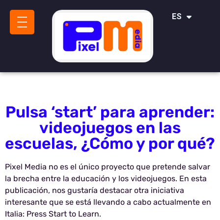
IT
ES
SR
Pulsa ‘start’ para aprender:
videojuegos en las
escuelas, ¿Cómo y por qué?
Pixel Media no es el único proyecto que pretende salvar
la brecha entre la educación y los videojuegos. En esta
publicación, nos gustaría destacar otra iniciativa
interesante que se está llevando a cabo actualmente en
Italia: Press Start to Learn.