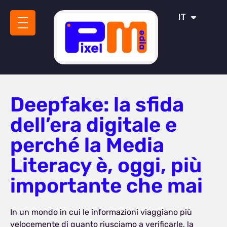
ES
IT
SR
Deepfake: la sfida
dell’era digitale e
perché la Media
Literacy è, oggi, più
importante che mai
In un mondo in cui le informazioni viaggiano più
velocemente di quanto riusciamo a verificarle, la