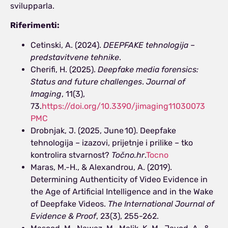
svilupparla.
Riferimenti:
Cetinski, A. (2024).
DEEPFAKE tehnologija –
predstavitvene tehnike
.
Cherifi, H. (2025).
Deepfake media forensics:
Status and future challenges
.
Journal of
Imaging
, 11(3),
73.
https://doi.org/10.3390/jimaging11030073
PMC
Drobnjak, J. (2025, June 10). Deepfake
tehnologija – izazovi, prijetnje i prilike – tko
kontrolira stvarnost?
Točno.hr
.
Tocno
Maras, M.-H., & Alexandrou, A. (2019).
Determining Authenticity of Video Evidence in
the Age of Artificial Intelligence and in the Wake
of Deepfake Videos.
The International Journal of
Evidence & Proof
, 23(3), 255-262.