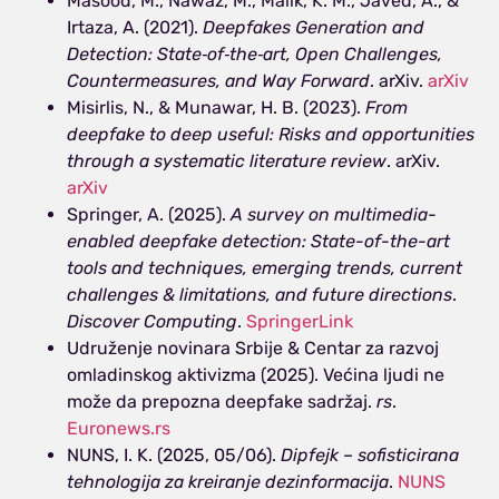
Masood, M., Nawaz, M., Malik, K. M., Javed, A., &
Irtaza, A. (2021).
Deepfakes Generation and
Detection: State‑of‑the‑art, Open Challenges,
Countermeasures, and Way Forward
. arXiv.
arXiv
Misirlis, N., & Munawar, H. B. (2023).
From
deepfake to deep useful: Risks and opportunities
through a systematic literature review
. arXiv.
arXiv
Springer, A. (2025).
A survey on multimedia-
enabled deepfake detection: State-of-the-art
tools and techniques, emerging trends, current
challenges & limitations, and future directions
.
Discover Computing
.
SpringerLink
Udruženje novinara Srbije & Centar za razvoj
omladinskog aktivizma (2025). Većina ljudi ne
može da prepozna deepfake sadržaj.
rs
.
Euronews.rs
NUNS, I. K. (2025, 05/06).
Dipfejk – sofisticirana
tehnologija za kreiranje dezinformacija
.
NUNS