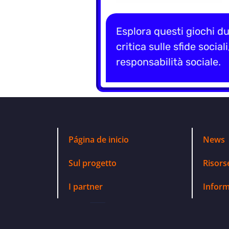
Esplora questi giochi d
critica sulle sfide socia
responsabilità sociale.
Página de inicio
News
Sul progetto
Risors
I partner
Inform