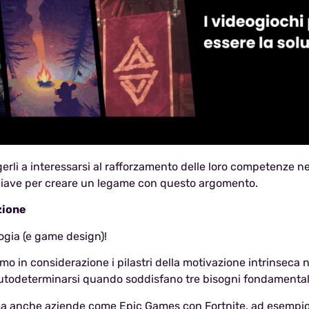
rli a interessarsi al rafforzamento delle loro competenze ne
chiave per creare un legame con questo argomento.
zione
ogia (e game design)!
o in considerazione i pilastri della motivazione intrinseca n
utodeterminarsi quando soddisfano tre bisogni fondamental
ma anche aziende come Epic Games con Fortnite, ad esempio (