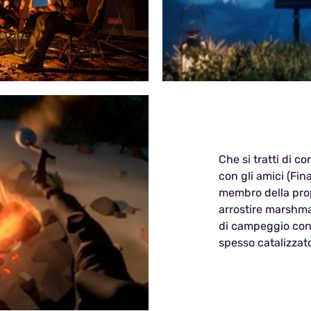
Che si tratti di 
con gli amici (Fin
membro della prop
arrostire marshmal
di campeggio cons
spesso catalizzator