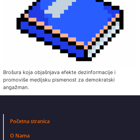
Brošura koja objašnjava efekte dezinformacije i
promoviše medijsku pismenost za demokratski
angažman.
Početna stranica
O Nama