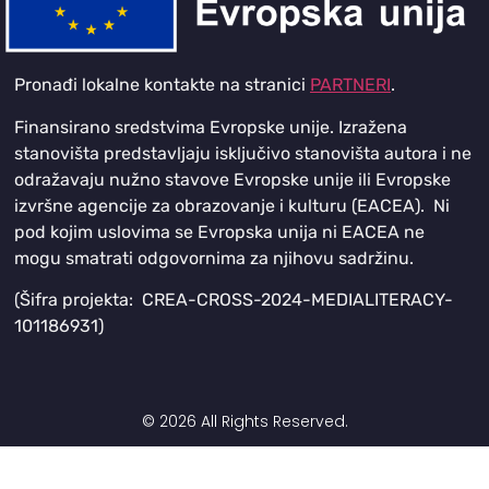
Pronađi lokalne kontakte na stranici
PARTNERI
.
Finansirano sredstvima Evropske unije. Izražena
stanovišta predstavljaju isključivo stanovišta autora i ne
odražavaju nužno stavove Evropske unije ili Evropske
izvršne agencije za obrazovanje i kulturu (EACEA). Ni
pod kojim uslovima se Evropska unija ni EACEA ne
mogu smatrati odgovornima za njihovu sadržinu.
(Šifra projekta: CREA-CROSS-2024-MEDIALITERACY-
101186931)
© 2026 All Rights Reserved.