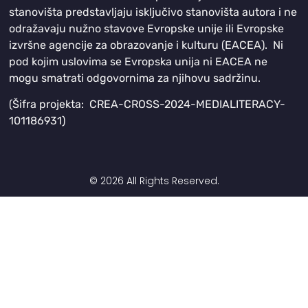
stanovišta predstavljaju isključivo stanovišta autora i ne
odražavaju nužno stavove Evropske unije ili Evropske
izvršne agencije za obrazovanje i kulturu (EACEA). Ni
pod kojim uslovima se Evropska unija ni EACEA ne
mogu smatrati odgovornima za njihovu sadržinu.
(Šifra projekta: CREA-CROSS-2024-MEDIALITERACY-
101186931)
© 2026 All Rights Reserved.