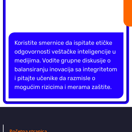
Koristite smernice da ispitate etičke
odgovornosti veštačke inteligencije u
medijima. Vodite grupne diskusije o
balansiranju inovacija sa integritetom
i pitajte učenike da razmisle o
mogućim rizicima i merama zaštite.
Početna stranica