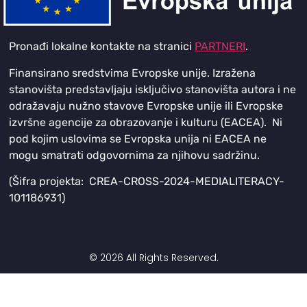
Pronađi lokalne kontakte na stranici
PARTNERI
.
Finansirano sredstvima Evropske unije. Izražena
stanovišta predstavljaju isključivo stanovišta autora i ne
odražavaju nužno stavove Evropske unije ili Evropske
izvršne agencije za obrazovanje i kulturu (EACEA). Ni
pod kojim uslovima se Evropska unija ni EACEA ne
mogu smatrati odgovornima za njihovu sadržinu.
(Šifra projekta: CREA-CROSS-2024-MEDIALITERACY-
101186931)
© 2026 All Rights Reserved.