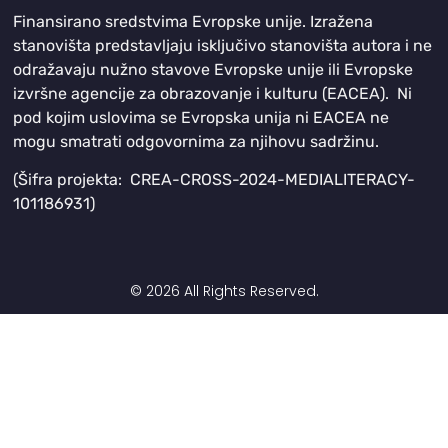
Finansirano sredstvima Evropske unije. Izražena
stanovišta predstavljaju isključivo stanovišta autora i ne
odražavaju nužno stavove Evropske unije ili Evropske
izvršne agencije za obrazovanje i kulturu (EACEA). Ni
pod kojim uslovima se Evropska unija ni EACEA ne
mogu smatrati odgovornima za njihovu sadržinu.
(Šifra projekta: CREA-CROSS-2024-MEDIALITERACY-
101186931)
© 2026 All Rights Reserved.