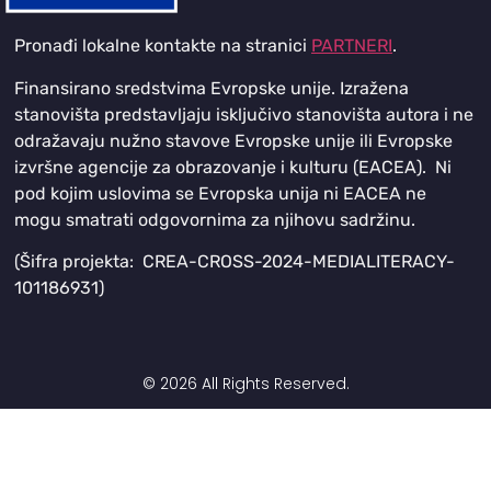
Pronađi lokalne kontakte na stranici
PARTNERI
.
Finansirano sredstvima Evropske unije. Izražena
stanovišta predstavljaju isključivo stanovišta autora i ne
odražavaju nužno stavove Evropske unije ili Evropske
izvršne agencije za obrazovanje i kulturu (EACEA). Ni
pod kojim uslovima se Evropska unija ni EACEA ne
mogu smatrati odgovornima za njihovu sadržinu.
(Šifra projekta: CREA-CROSS-2024-MEDIALITERACY-
101186931)
© 2026 All Rights Reserved.