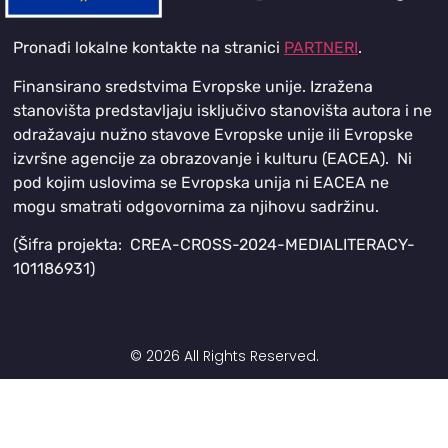
Pronađi lokalne kontakte na stranici
PARTNERI
.
Finansirano sredstvima Evropske unije. Izražena
stanovišta predstavljaju isključivo stanovišta autora i ne
odražavaju nužno stavove Evropske unije ili Evropske
izvršne agencije za obrazovanje i kulturu (EACEA). Ni
pod kojim uslovima se Evropska unija ni EACEA ne
mogu smatrati odgovornima za njihovu sadržinu.
(Šifra projekta: CREA-CROSS-2024-MEDIALITERACY-
101186931)
© 2026 All Rights Reserved.