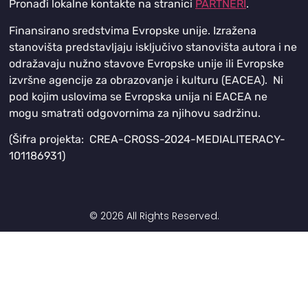
Pronađi lokalne kontakte na stranici
PARTNERI
.
Finansirano sredstvima Evropske unije. Izražena
stanovišta predstavljaju isključivo stanovišta autora i ne
odražavaju nužno stavove Evropske unije ili Evropske
izvršne agencije za obrazovanje i kulturu (EACEA). Ni
pod kojim uslovima se Evropska unija ni EACEA ne
mogu smatrati odgovornima za njihovu sadržinu.
(Šifra projekta: CREA-CROSS-2024-MEDIALITERACY-
101186931)
© 2026 All Rights Reserved.