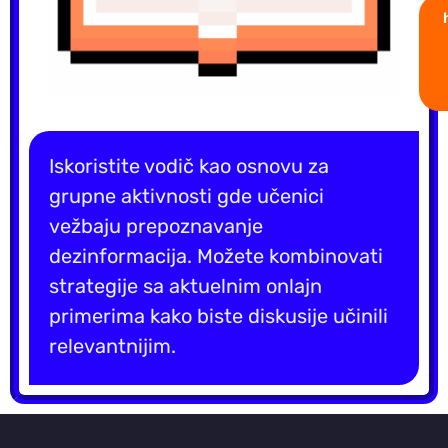
Iskoristite vodič kao osnovu za
grupne aktivnosti gde učenici
vežbaju prepoznavanje
dezinformacija. Možete kombinovati
strategije sa aktuelnim onlajn
primerima kako biste diskusije učinili
relevantnijim.