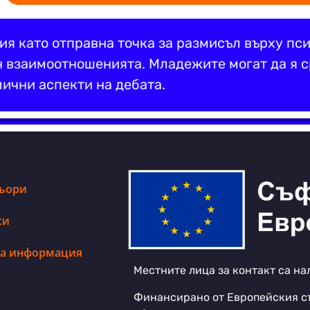
ия като отправна точка за размисъл върху пс
 взаимоотношенията. Младежите могат да я с
лични аспекти на дебата.
ьори
си
а информация
Местните лица за контакт са н
Финансирано от Европейския съ