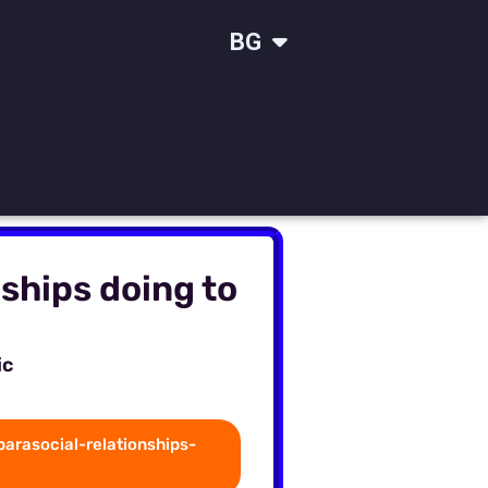
IT
BG
SR
ships doing to
ic
arasocial-relationships-