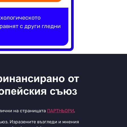
ихологическото
равнят с други гледни
алични на страницата
ПАРТНЬОРИ
.
юз. Изразените възгледи и мнения