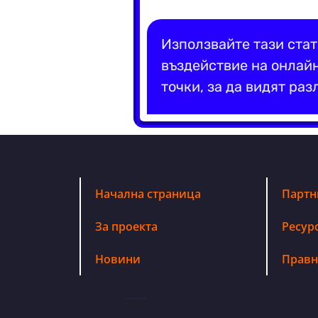
Използвайте тази стат
въздействие на онлайн
точки, за да видят раз
Начална страница
Партн
За проекта
Ресур
Новини
Правн