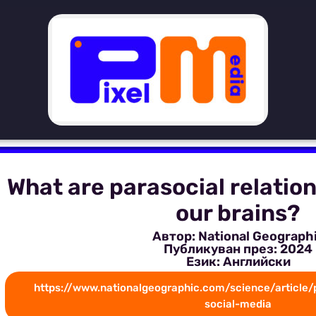
What are parasocial relation
our brains?
Автор: National Geograph
Публикуван през: 2024
Език: Английски
https://www.nationalgeographic.com/science/article/p
social-media