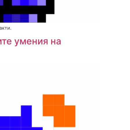
акти.
те умения на