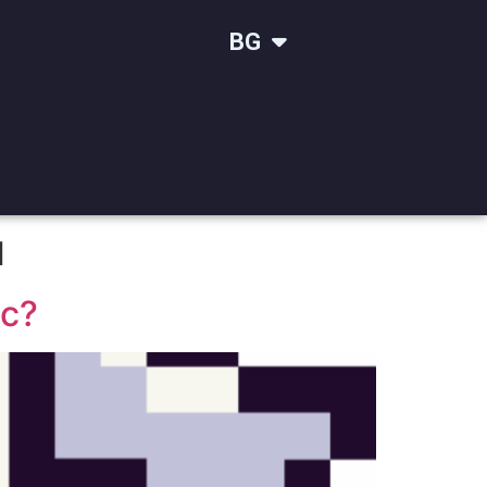
IT
BG
SR
и
ic?