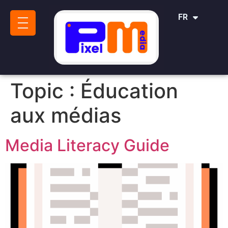
IT
FR
SR
Topic :
Éducation
aux médias
Media Literacy Guide