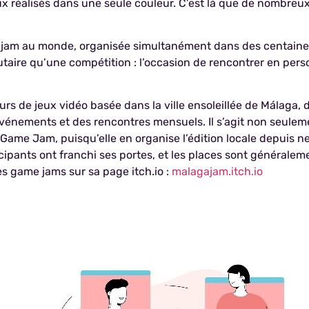
 jeux réalisés dans une seule couleur. C’est là que de nombre
 jam au monde, organisée simultanément dans des centaines 
aire qu’une compétition : l’occasion de rencontrer en pers
s de jeux vidéo basée dans la ville ensoleillée de Málaga, d
vénements et des rencontres mensuels. Il s’agit non seule
 Game Jam, puisqu’elle en organise l’édition locale depuis n
ticipants ont franchi ses portes, et les places sont généra
es game jams sur sa page itch.io :
malagajam.itch.io