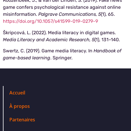
Roozenbeek, J., & van der Linden, S. (2019). Fake news
game confers psychological resistance against online
misinformation.
Palgrave Communications, 5
(1), 65.
https://doi.org/10.1057/s41599-019-0279-9
Škripcová, L. (2022). Media literacy in digital games.
Media Literacy and Academic Research, 5
(1), 131–140.
Swertz, C. (2019). Game media literacy. In
Handbook of
game-based learning
. Springer.
Accueil
À propos
Partenaires