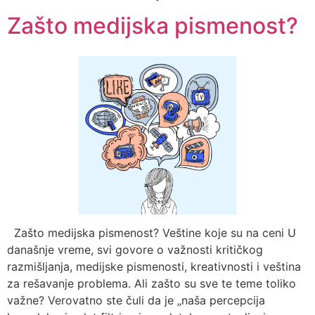
Zašto medijska pismenost?
Zašto medijska pismenost? Veštine koje su na ceni U
današnje vreme, svi govore o važnosti kritičkog
razmišljanja, medijske pismenosti, kreativnosti i veština
za rešavanje problema. Ali zašto su sve te teme toliko
važne? Verovatno ste čuli da je „naša percepcija