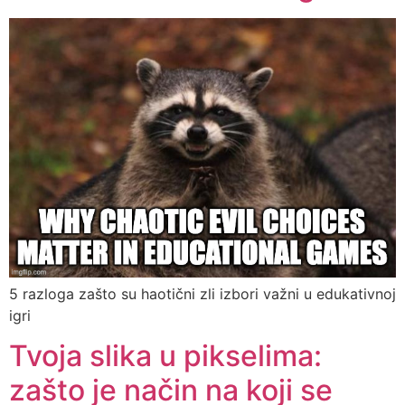
5 razloga zašto su haotični zli izbori važni u edukativnoj
igri
Tvoja slika u pikselima:
zašto je način na koji se