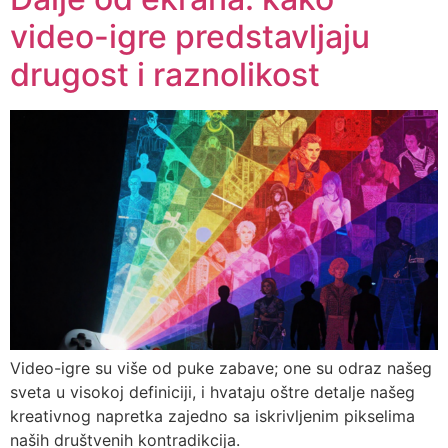
video-igre predstavljaju
drugost i raznolikost
Video-igre su više od puke zabave; one su odraz našeg
sveta u visokoj definiciji, i hvataju oštre detalje našeg
kreativnog napretka zajedno sa iskrivljenim pikselima
naših društvenih kontradikcija.