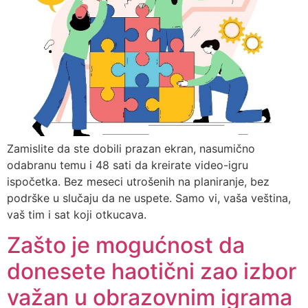
Zamislite da ste dobili prazan ekran, nasumično
odabranu temu i 48 sati da kreirate video-igru
ispočetka. Bez meseci utrošenih na planiranje, bez
podrške u slučaju da ne uspete. Samo vi, vaša veština,
vaš tim i sat koji otkucava.
Zašto je mogućnost da
donesete haotični zao izbor
važan u obrazovnim igrama