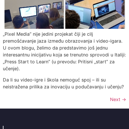
„Pixel Media” nije jedini projekat čiji je cilj
premošćavanje jaza između obrazovanja i video-igara.
U ovom blogu, želimo da predstavimo još jednu
interesantnu inicijativu koja se trenutno sprovodi u Italiji:
„Press Start to Learn” (u prevodu: Pritisni „start” za
učenje).
Da li su video-igre i škola nemoguć spoj – ili su
neistražena prilika za inovaciju u podučavanju i učenju?
Next
→