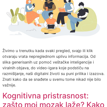
Živimo u trenutku kada svaki pregled, svajp ili klik
otvaraju vrata nepreglednom uplivu informacija. Od
slika generisanih uz pomoć veštačke inteligencije i
viralnih objava, do video-igara koje podstiču na
razmišljanje, naši digitalni životi su puni prilika i izazova.
Znati kako da se snađete u svemu tome nikad nije bilo
važnije.
Kognitivna pristrasnost:
zašto moj mozak laže? Kako