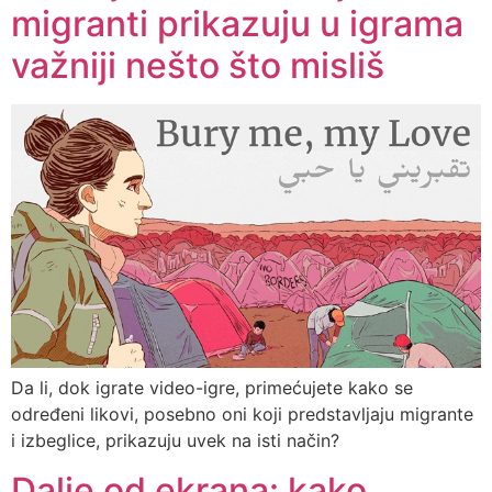
migranti prikazuju u igrama
važniji nešto što misliš
Da li, dok igrate video-igre, primećujete kako se
određeni likovi, posebno oni koji predstavljaju migrante
i izbeglice, prikazuju uvek na isti način?
Dalje od ekrana: kako