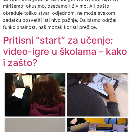
mirišemo, okusimo, osećamo i živimo. Ali pošto
obrađuje toliko stvari odjednom, ne može svakom
zadatku posvetiti isti nivo pažnje. Da bismo održali
funkcionalnost, naš mozak koristi prečice.
Pritisni “start” za učenje:
video-igre u školama – kako
i zašto?