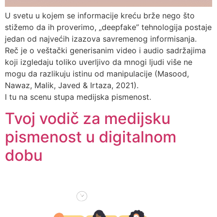
U svetu u kojem se informacije kreću brže nego što
stižemo da ih proverimo, „deepfake” tehnologija postaje
jedan od najvećih izazova savremenog informisanja.
Reč je o veštački generisanim video i audio sadržajima
koji izgledaju toliko uverljivo da mnogi ljudi više ne
mogu da razlikuju istinu od manipulacije (Masood,
Nawaz, Malik, Javed & Irtaza, 2021).
I tu na scenu stupa medijska pismenost.
Tvoj vodič za medijsku
pismenost u digitalnom
dobu