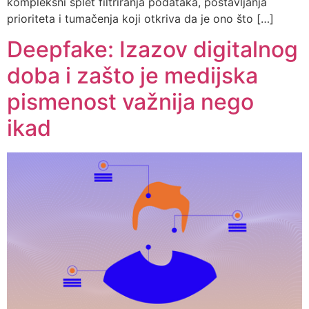
kompleksni splet filtriranja podataka, postavljanja
prioriteta i tumačenja koji otkriva da je ono što […]
Deepfake: Izazov digitalnog
doba i zašto je medijska
pismenost važnija nego
ikad